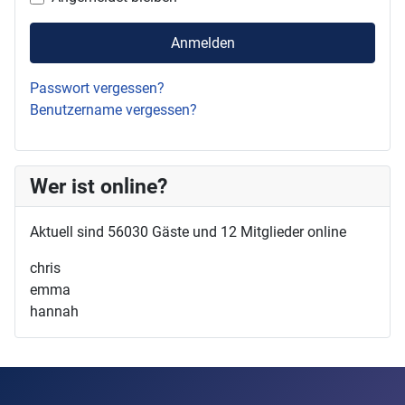
Die Drau bei Mühlbach
Eiskalter Morgen an der Drau
Anmelden
Winter im Bärental
Passwort vergessen?
Velden Neujahr
Benutzername vergessen?
Schnee in Rosegg
Gerlitzen 20
Wer ist online?
Matschacher Gupf
Klagenfurter Hütte
Aktuell sind 56030 Gäste und 12 Mitglieder online
Sternberg
chris
Emberger Alm
emma
Herbstwanderung
hannah
Herbst in Rosegg
Zacchi 20
Drauherbst