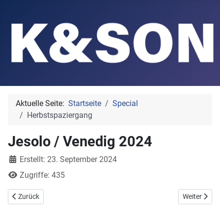
Aktuelle Seite:
Startseite
Special
Herbstspaziergang
Jesolo / Venedig 2024
Details
Erstellt: 23. September 2024
Zugriffe: 435
Vorheriger Beitrag: Wanderung Kleiner Frauenkogel
Nächster Be
Zurück
Weiter